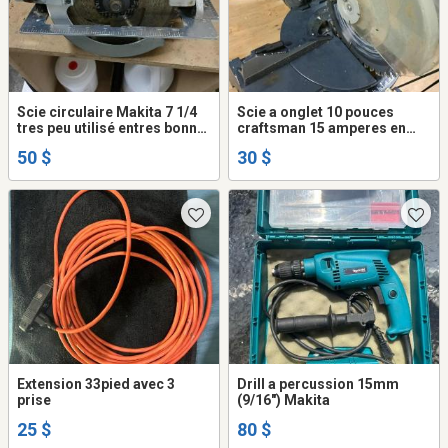
Scie circulaire Makita 7 1/4
Scie a onglet 10 pouces
tres peu utilisé entres bonne
craftsman 15 amperes en
condition
bon etat tres robuste
50 $
30 $
poignée besoin de
reparation recollé ou autre
Extension 33pied avec 3
Drill a percussion 15mm
prise
(9/16") Makita
25 $
80 $