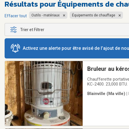
Résultats pour
Équipements de chau
Outils - matériaux
Équipements de chauffage
Effacer tout
Trier et Filtrer
Activez une alerte pour être avisé de l’ajout de n
Bruleur au kér
Chaufferette portativ
KC-2400. 23,000 BTU. 
1,000 pieds carrés de 
Blainville (Ma ville)
ignition et manuelle.