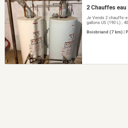
2 Chauffes eau 
Je Vends 2 chauffe-e
gallons US (190 L) , 40
fonctionne parfaiteme
Boisbriand (7 km) | 
accesoires inclus a