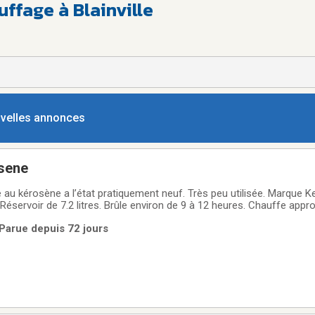
ffage à Blainville
ouvelles annonces
osene
e au kérosène a l’état pratiquement neuf. Très peu utilisée. Marque
Réservoir de 7.2 litres. Brûle environ de 9 à 12 heures. Chauffe app
surface. Poids : 32 livres. Poignée de transport. Amorce sur deux (2) b
 | Parue depuis 72 jours