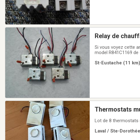
Relay de chauf
Si vous voyez cette a
model R841C1169 de ca
Svp voir mes autres 
St-Eustache (11 km) 
Thermostats mu
Lot de 8 thermostats
Laval / Ste-Dorothée