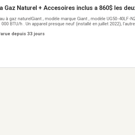
a Gaz Naturel + Accesoires inclus a 860$ les deu
au à gaz naturelGiant , modèle marque Giant , modèle UG50-40LF-N2
 000 BTU/h . Un appareil presque neuf (installé en juillet 2022), l'aut
nt . Idéal pour maison ou immeuble recherchant grande capacité.les 
Parue depuis 33 jours