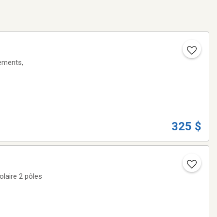
ements,
325 $
olaire 2 pôles