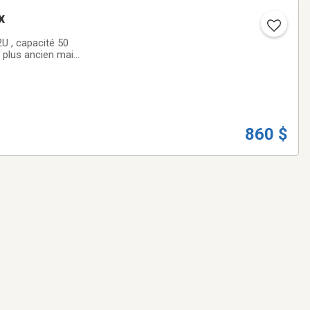
x
U , capacité 50
re plus ancien mais
2 tanks + tout les
860 $