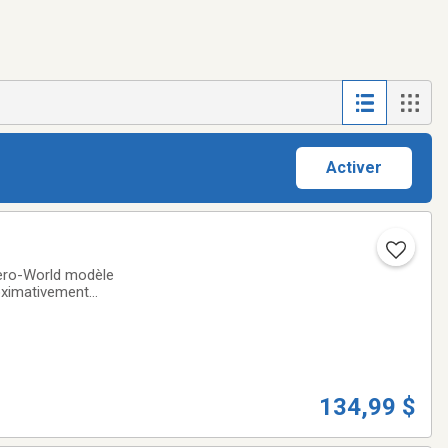
Activer
 Kero-World modèle
roximativement
atteries ‘’C’’ avec
134,99 $