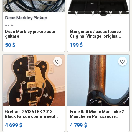
Dean Markley pickup pour
Étui guitare / basse Ibanez
guitare
Original Vintage. original
Ibanez. 47 x 13 pouces.
50 $
199 $
Gretsch G6136TBK 2013
Ernie Ball Music Man Luke 2
Black Falcon comme neuf
Manche en Palissandre
avec certificat avec l'étui
Massif - Vintage Sunburst
4 699 $
4 799 $
original et le certificat
ULTRA RARE État Mint++
original.