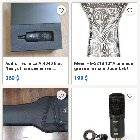
Audio Technica At4040 État
Meinl HE-3218 10" Aluminium
Neuf, utilisé seulement
gravé à la main Doumbek !
quelques fois pour un petit
NEUF Plusieures autres
369 $
199 $
projet.
Djembes