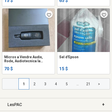
15 $
65 $
Micros a Vendre Audix,
Sel d'Epson
Rode, Audiotecnica la
pluparts sonts NEUF
70 $
15 $
1
2
3
4
5
...
21
>
+
LesPAC