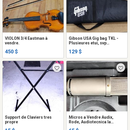
VIOLON 3/4 Eastman à
Gibson USA Gig bag TKL -
vendre.
Plusieures etui, svp
consulter l'annonce
450 $
129 $
Support de Claviers tres
Micros a Vendre Audix,
propre
Rode, Audiotecnica la
pluparts sonts NEUF