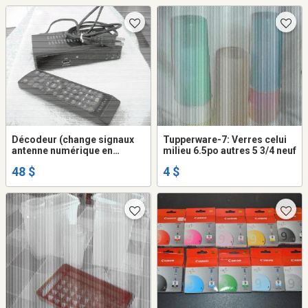
Décodeur (change signaux
Tupperware-7: Verres celui
antenne numérique en
milieu 6.5po autres 5 3/4 neuf
analogique pour TV à tube) +
48 $
4 $
remote Proscan neuf