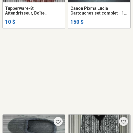
Tupperware-8:
Canon Pixma Lucia
Attendrisseur, Boîte
Cartouches set complet - 10
4.5x4.5x10lg, Jus 3x7x8lg,
Cartouches neuf sceller
10 $
150 $
Pichet +couvert neuf