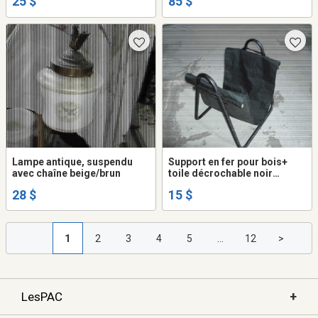
25 $
85 $
Lampe antique, suspendu
Support en fer pour bois+
avec chaîne beige/brun
toile décrochable noir
hauteur 1pix7po neuf
28 $
15 $
1
2
3
4
5
...
12
>
+
LesPAC