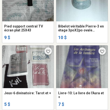
Pied support central TV
Bibelot véritable Pierre-3 en
écran plat 25X43
étage 3poX2po ovale
gris/vert
9 $
10 $
Jeux-6 divinatoire: Tarot et +
Livre-10: Le livre de l'Aura et
+
5 $
7 $