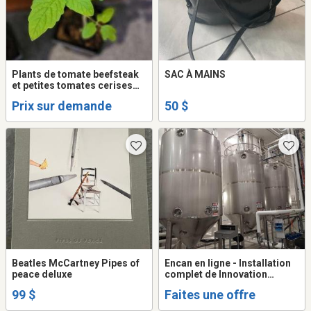
Plants de tomate beefsteak
SAC À MAINS
et petites tomates cerises
rouge 3$ ou 5 pour 12.50
Prix sur demande
50 $
Beatles McCartney Pipes of
Encan en ligne - Installation
peace deluxe
complet de Innovation
Virentia Inc. a Becancour,
99 $
Faites une offre
Quebec. Termine le 16
septembre de 11h00 a 15h00.