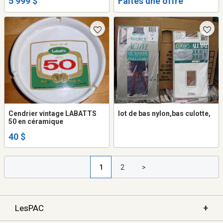
5 999 $
Faites une offre
Cendrier vintage LABATTS
lot de bas nylon,bas culotte,
50 en céramique
40 $
1
2
>
+
LesPAC