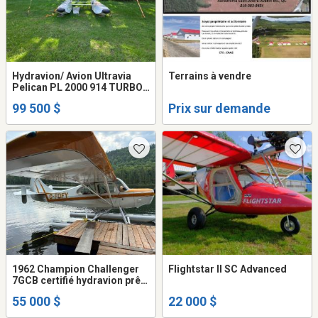
Hydravion/ Avion Ultravia
Terrains à vendre
Pelican PL 2000 914 TURBO
sur flottes
99 500 $
Prix sur demande
1962 Champion Challenger
Flightstar II SC Advanced
7GCB certifié hydravion prêt
à voler
55 000 $
22 000 $