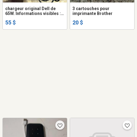
chargeur original Dell de
3 cartouches pour
65W. Informations visibles : *
imprimante Brother
Modèle : LA65NE1-01 *
55 $
20 $
Sortie : 19.5V ⎓ 3.34A *
Puissance : 65W * DP/N :
05K74V