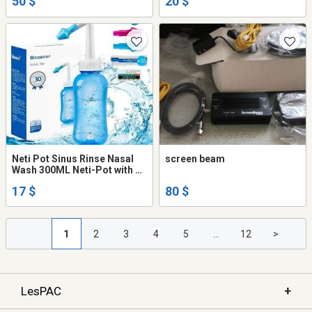
50 $
20 $
Neti Pot Sinus Rinse Nasal
screen beam
Wash 300ML Neti-Pot with 30
Nasal Wash
17 $
80 $
1
2
3
4
5
...
12
>
+
LesPAC