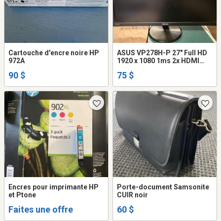
Cartouche d'encre noire HP
ASUS VP278H-P 27" Full HD
972A
1920 x 1080 1ms 2x HDMI
VGA LED Backlit Gaming
90 $
75 $
Monitor
Encres pour imprimante HP
Porte-document Samsonite
et Ptone
CUIR noir
Faites une offre
60 $