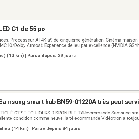
LED C1 de 55 po
ces, Processeur AI 4K a9 de cinquième génération; Cinéma maison
nMC IQ/Dolby Atmos); Expérience de jeu par excellence (NVIDIA G
alumineux, , mode HDR, 3 entrées HDMI, 1 USB, ratio de contraste p
e) (10 km) | Parue depuis 29 jours
z, mode affichage d'oeuvre
amsung smart hub BN59-01220A très peut serv
FFICHÉ C'EST TOUJOURS DISPONIBLE. Télécommande Samsung sma
lente condition comme neuve, la télécommande Vidéotron a toujours
élé et Vidéotron. Argent Comptant.
lieu (14 km) | Parue depuis 84 jours