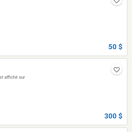
50 $
st affiché sur
300 $