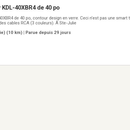
Téléviseur Sony KDL-40XBR4 de 40 po
est pas une smart tv et n’a pas de
ien des cables RCA (3 couleurs). À Ste-Julie
e) (10 km) | Parue depuis 29 jours