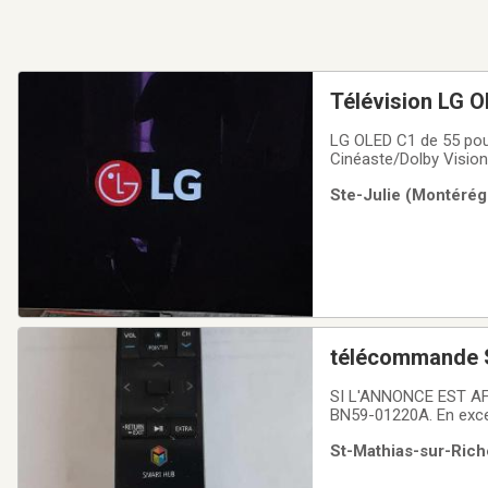
Télévision LG O
LG OLED C1 de 55 pou
Cinéaste/Dolby Visio
Premium/TRV)Mode ultr
Ste-Julie (Montérégi
refresh rate de 120 H
télécommande S
SI L'ANNONCE EST A
BN59-01220A. En excel
la t
St-Mathias-sur-Riche