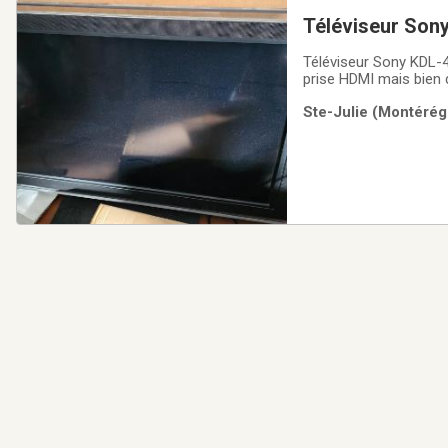
Téléviseur Sony KDL-40XBR4 de 40 po, contour design en verre. Ceci n’
prise HDMI mais b
Ste-Julie (Montérégi