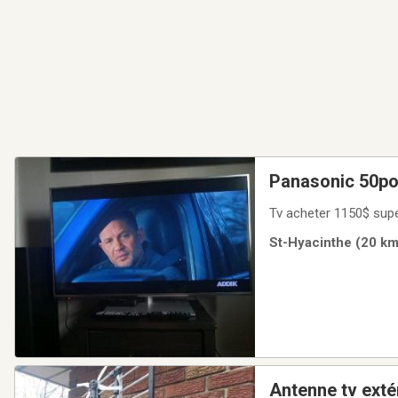
Panasonic 50p
Tv acheter 1150$ super
St-Hyacinthe (20 km)
Antenne tv exté