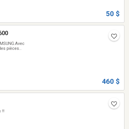
50 $
600
SAMSUNG.Avec
des pièces
460 $
 !!