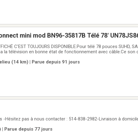
nnect mini mod BN96-35817B Télé 78' UN78JS8
FICHÉ C'EST TOUJOURS DISPONIBLE.Pour télé 78 pouces SUHD, 
a la télévision en bonne état de fonctionnement avec câble.Ce son 
BN96-35817B, 150519A1/B6FP.Argent comptant
lieu (14 km) | Parue depuis 91 jours
s -Hésitez pas à nous contacter : 514-838-2982-Livraison à domicile
 | Parue depuis 77 jours