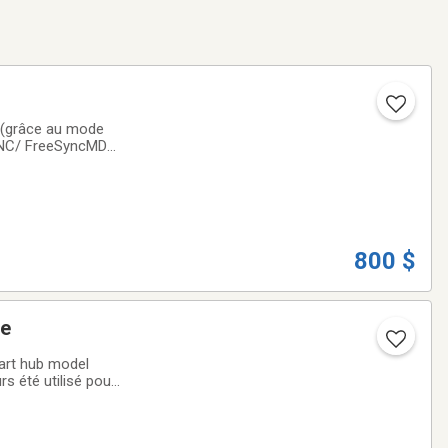
 (grâce au mode
SYNC/ FreeSyncMD
resque infini,
800 $
ie
rt hub model
 été utilisé pour