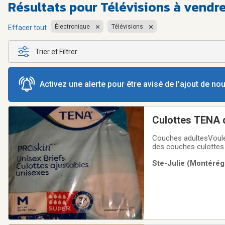
Résultats pour
Télévisions à vendre
Électronique
Télévisions
Effacer tout
Trier et Filtrer
Activez une alerte pour être avisé de l’ajout de n
Couches adultesVoule
des couches culottes pour adultes ? DEAL Maison non fum
comparatif de prix
Ste-Julie (Montérégi