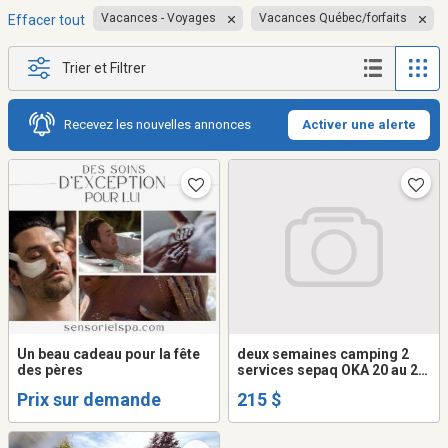
Vacances - Voyages
Vacances Québec/forfaits
Effacer tout
Trier et Filtrer
Recevez les nouvelles annonces
Activer une alerte
Un beau cadeau pour la fête
deux semaines camping 2
des pères
services sepaq OKA 20 au 26
juillet 2026
Prix sur demande
215 $