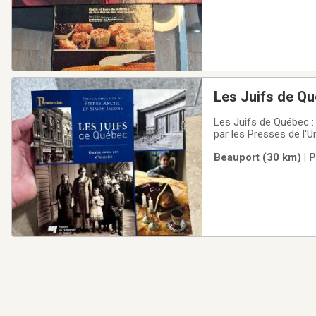
Les Juifs de Q
Les Juifs de Québec : 
par les Presses de l'
influente communauté j
Beauport (30 km) | 