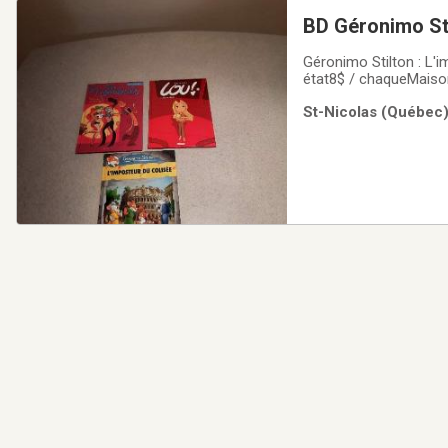
BD Géronimo Sti
Géronimo Stilton : L'i
état8$ / chaqueMaiso
St-Nicolas (Québec)