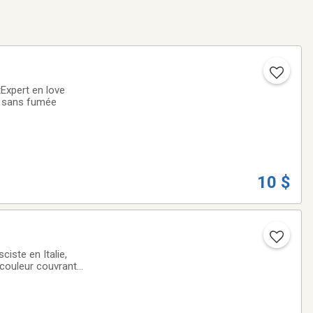
tExpert en love
t sans fumée
10 $
iste en Italie,
n couleur couvrant