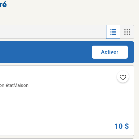
ré
Activer
 bon étatMaison
10 $