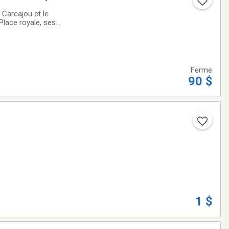
emande
 Carcajou et le
lace royale, ses
assé, fouuilles à
Ferme
90 $
1 $