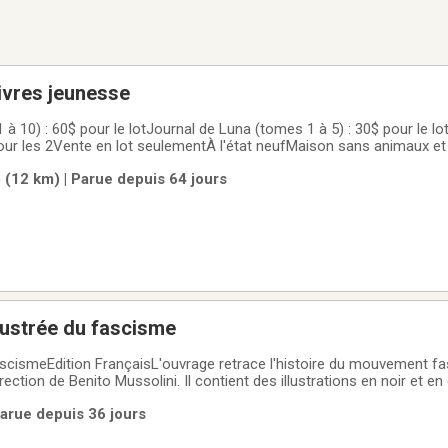
livres jeunesse
 à 10) : 60$ pour le lotJournal de Luna (tomes 1 à 5) : 30$ pour le lo
pour les 2Vente en lot seulementÀ l'état neufMaison sans animaux e
 (12 km) | Parue depuis 64 jours
llustrée du fascisme
fascismeEdition FrançaisL'ouvrage retrace l'histoire du mouvement fasc
ction de Benito Mussolini. Il contient des illustrations en noir et e
ue.
Parue depuis 36 jours