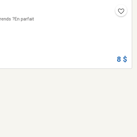
prends ?En parfait
8 $