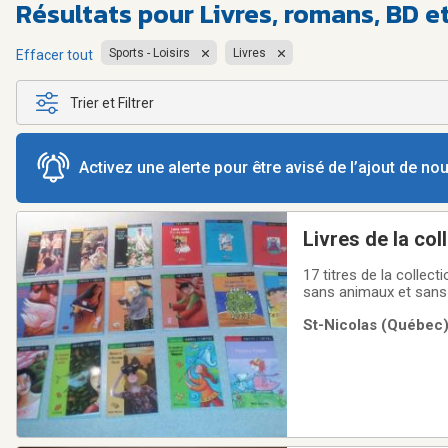
Résultats pour
Livres, romans, BD 
Sports - Loisirs
Livres
Effacer tout
Trier et Filtrer
Activez une alerte pour être avisé de l’ajout de n
Livres de la col
17 titres de la collec
sans animaux et san
St-Nicolas (Québec)