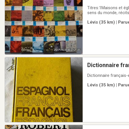
cultures amérin
Titres:1Maisons et égl
sens du monde, récit
maisons ses habitants
Lévis (35 km) | Paru
la Place royale8 Jean
Dictionnaire fr
Dictionnaire français
Lévis (35 km) | Paru