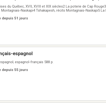
diennes) 31 livres, voir titres sur photo et sur d
ises du Québec, XVII, XVIII et XIX siècles2 La poterie de Cap Rouge3
s Montagnais-Naskapi4 Tshakapesh, récits Montagnais-Naskapi5 La P
6 Place royale its houses and their occupants7 À la découverte du p
e depuis 51 jours
-Baptiste
ançais-espagnol
-espagnol; espagnol-français 588 p.
e depuis 55 jours