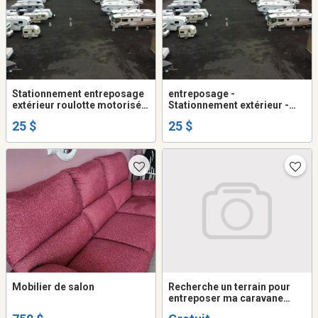
Stationnement entreposage
entreposage -
extérieur roulotte motorisé
Stationnement extérieur -
remorque auto
roulotte - motorisé -
25 $
25 $
remorque - auto
Mobilier de salon
Recherche un terrain pour
entreposer ma caravane
d'une façon ponctuelle