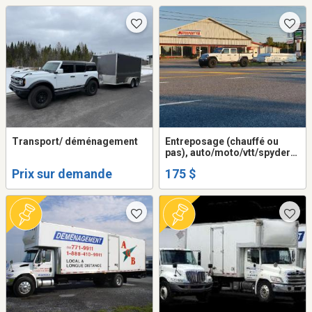
Transport/ déménagement
Entreposage (chauffé ou
pas), auto/moto/vtt/spyder/
motoneige/roulotte/VR/
Prix sur demande
175 $
bateau/ponton/( max 9pi haut
) (extérieur cloturé)