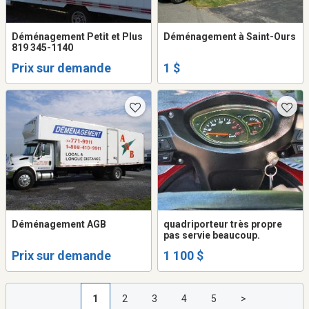
Déménagement Petit et Plus
Déménagement à Saint-Ours
819 345-1140
Prix sur demande
1 $
Déménagement AGB
quadriporteur très propre
pas servie beaucoup.
Prix sur demande
1 100 $
1
2
3
4
5
>