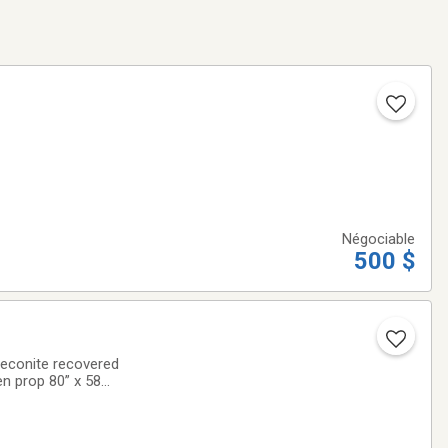
Négociable
500 $
 Ceconite recovered
prop 80” x 58
ng tanks,