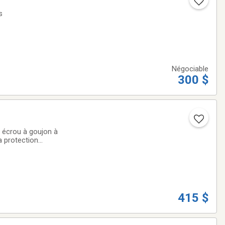
s
Négociable
300 $
 écrou à goujon à
a protection
mplacement :
415 $