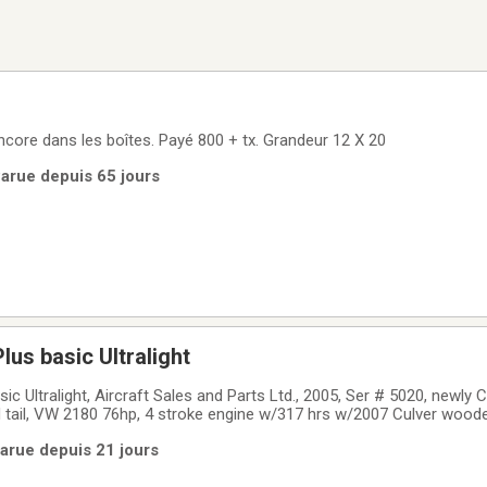
Gazebo d'auto neuf encore dans les boîtes. Payé 800 + tx. Grandeur 12 X 20
 Parue depuis 65 jours
us basic Ultralight
c Ultralight, Aircraft Sales and Parts Ltd., 2005, Ser # 5020, newly
 tail, VW 2180 76hp, 4 stroke engine w/317 hrs w/2007 Culver wooden 
t reduction unit, 8hrs TTAF on recovered plane, dual 5 US gal. pod wi
Parue depuis 21 jours
 structural