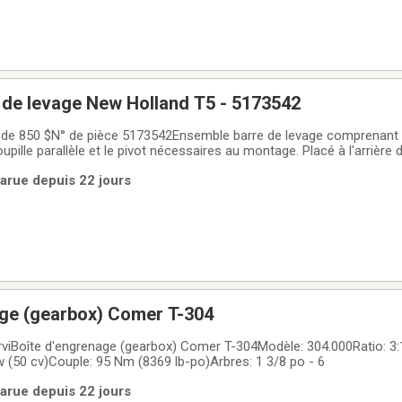
 de levage New Holland T5 - 5173542
f de 850 $N° de pièce 5173542Ensemble barre de levage comprenant
oupille parallèle et le pivot nécessaires au montage. Placé à l'arrière 
s, il est idéal pour monter, lever, régler et stabiliser vos outils. Gr
Parue depuis 22 jours
age (gearbox) Comer T-304
rviBoîte d'engrenage (gearbox) Comer T-304Modèle: 304.000Ratio: 3:1
 (50 cv)Couple: 95 Nm (8369 lb-po)Arbres: 1 3/8 po - 6
Parue depuis 22 jours