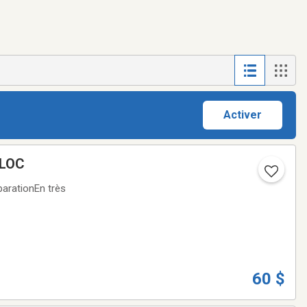
Activer
ELOC
parationEn très
60 $