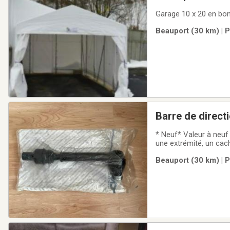
Garage 10 x 20 en bon
Beauport (30 km) | 
Barre de direct
* Neuf* Valeur à neuf
une extrémité, un cach
contre la saleté et l
Beauport (30 km) | 
47625355