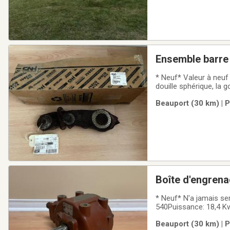
Ensemble barre
* Neuf* Valeur à neu
douille sphérique, la g
avec trois bras mobile
Beauport (30 km) | 
d'attelage d'origine, le
Boîte d'engren
* Neuf* N'a jamais se
540Puissance: 18,4 Kw
Beauport (30 km) | 