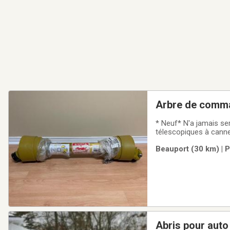
Arbre de comma
* Neuf* N'a jamais s
télescopiques à cannel
20- Connexion rapide 
Beauport (30 km) | 
souffleuse à neige Pr
Abris pour auto