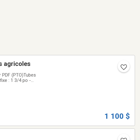
s agricoles
ur PDF (PTO)Tubes
ixe : 1 3/4 po -
ompatible pour
1 100 $