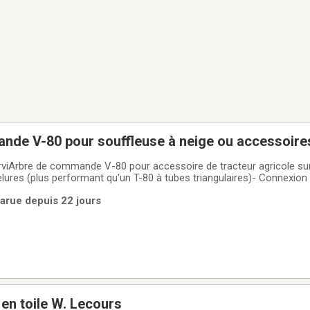
nde V-80 pour souffleuse à neige ou accessoire
erviArbre de commande V-80 pour accessoire de tracteur agricole s
ures (plus performant qu'un T-80 à tubes triangulaires)- Connexion f
: 1 3/8 po - 6- Longueur centre-centre des joints : 785 mm (31 po)C
Parue depuis 22 jours
onovost,
 en toile W. Lecours