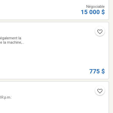
Négociable
15 000 $
 également la
de la machine,
âce aux composants
775 $
R.p.m.: