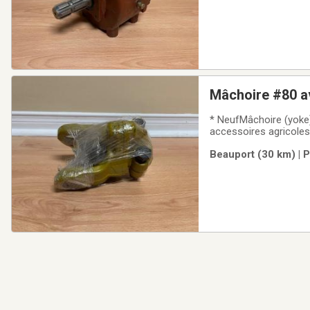
Mâchoire #80 av
* NeufMâchoire (yoke)
accessoires agricoles
Normand, Agrimétal, e
Beauport (30 km) | 