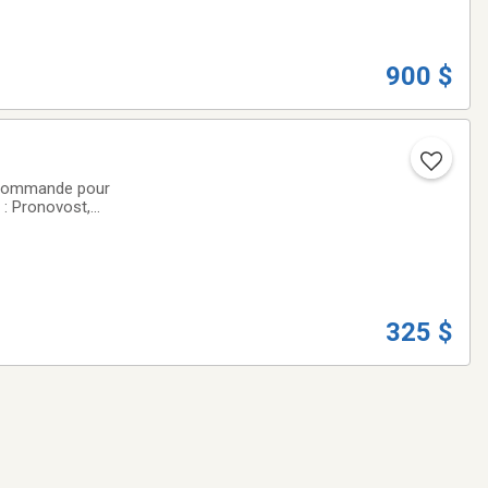
900 $
e commande pour
 : Pronovost,
325 $