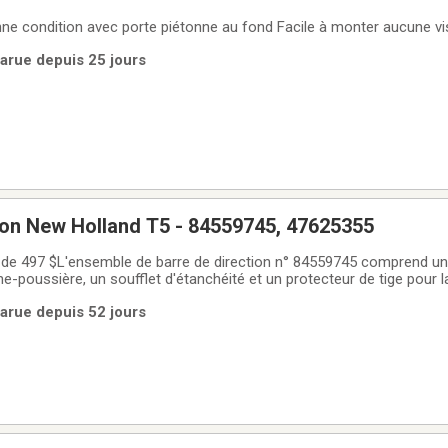
ne condition avec porte piétonne au fond Facile à monter aucune vi
Parue depuis 25 jours
ion New Holland T5 - 84559745, 47625355
 de 497 $L'ensemble de barre de direction n° 84559745 comprend un
e-poussière, un soufflet d'étanchéité et un protecteur de tige pour l
es débris.Compatible pour les tracteurs New Holland T5 et Case IHRe
Parue depuis 52 jours