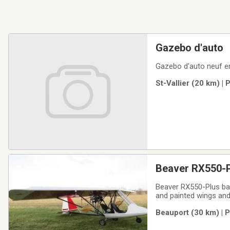
Gazebo d'auto
St-Vallier (20 km) |
Beaver RX550-Pl
Beaver RX550-Plus basi
and painted wings and
pitch w/2.14 speed bel
Beauport (30 km) | 
mechanical brakes. No