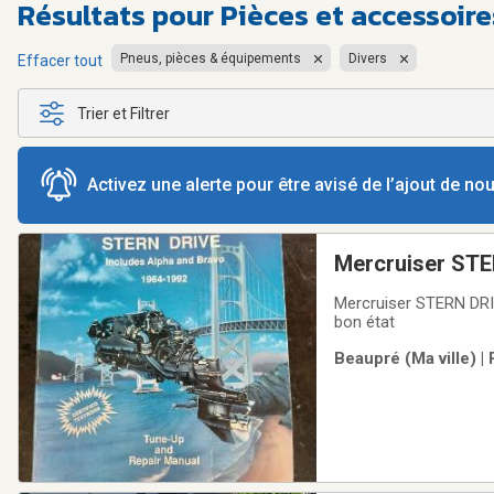
Résultats pour
Pièces et accessoire
Pneus, pièces & équipements
Divers
Effacer tout
Trier et Filtrer
Activez une alerte pour être avisé de l’ajout de n
Mercruiser STE
Mercruiser STERN DRIV
bon état
Beaupré (Ma ville) |