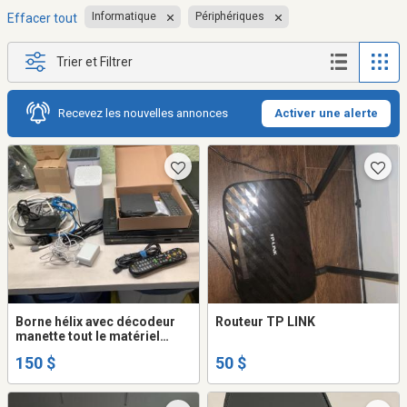
Informatique
Périphériques
Effacer tout
Trier et Filtrer
Recevez les nouvelles annonces
Activer une alerte
Borne hélix avec décodeur
Routeur TP LINK
manette tout le matériel
nécessaire Valeur de
150 $
50 $
presque 600.00$ état neuf