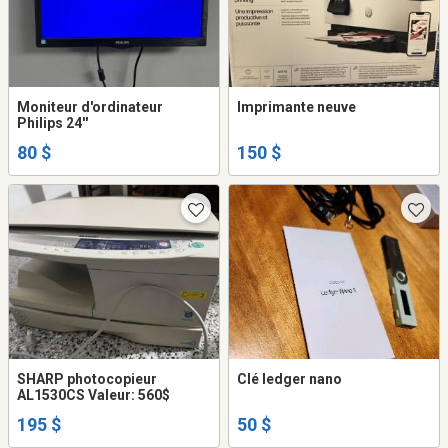
Moniteur d'ordinateur
Imprimante neuve
Philips 24''
80 $
150 $
SHARP photocopieur
Clé ledger nano
AL1530CS Valeur: 560$
195 $
50 $