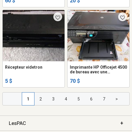
60 $
20 $
Récepteur videtron
Imprimante HP Officejet 4500
de bureau avec une
cartouche d'encre couleur
5 $
70 $
neuve.
1
2
3
4
5
6
7
>
+
LesPAC