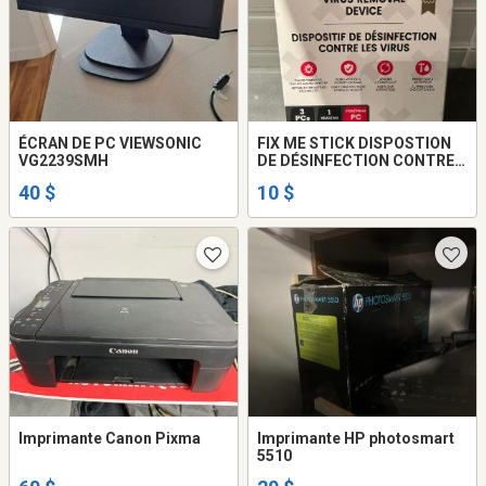
ÉCRAN DE PC VIEWSONIC
FIX ME STICK DISPOSTION
VG2239SMH
DE DÉSINFECTION CONTRE
LES VIRUS 3 PC VALIDE
40 $
10 $
POUR 1 AN BOÎTE NEUVE
JAMAIS OUVERTE. FAUT
VOIR!
Imprimante Canon Pixma
Imprimante HP photosmart
5510