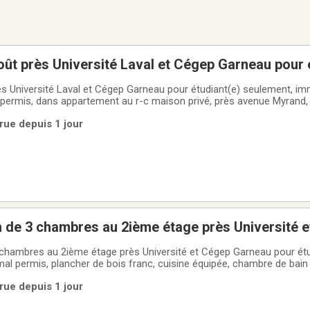
août près Université Laval et Cégep Garneau pour 
euble non fumeur, aucun animal permis, dans ap
rès Université Laval et Cégep Garneau pour étudiant(e) seulement, i
permis, dans appartement au r-c maison privé, près avenue Myrand, 
e, chambre de bain commune , 560.$ par mois tout inclus (280.$ pour 
rue depuis 1 jour
 + 10.$/mois,
 de 3 chambres au 2ième étage près Université 
udiant(e) seulement, aucun animal permis,
chambres au 2ième étage près Université et Cégep Garneau pour étu
al permis, plancher de bois franc, cuisine équipée, chambre de ba
eublé ou meublé + 10.$/mois, chauffé, éclairé, eau chaude, internet wif
rue depuis 1 jour
visite, visite