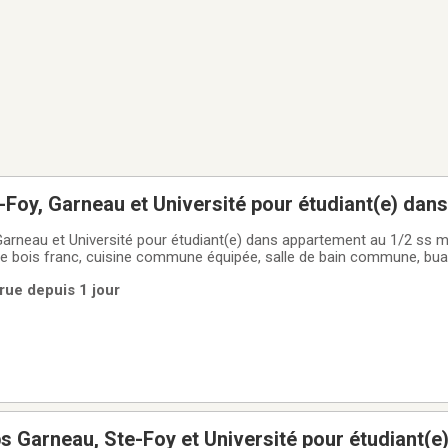
Foy, Garneau et Université pour étudiant(e) dan
n privée en colocation,
arneau et Université pour étudiant(e) dans appartement au 1/2 ss m
de bois franc, cuisine commune équipée, salle de bain commune, buan
clus chauffage, éclairage, eau chaude et internet wifi illimité, 581-7
rue depuis 1 jour
 Garneau, Ste-Foy et Université pour étudiant(e