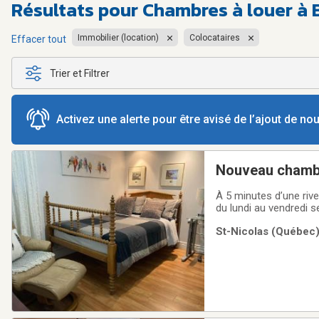
Résultats pour
Chambres à louer à 
Immobilier (location)
Colocataires
Effacer tout
Trier et Filtrer
Activez une alerte pour être avisé de l’ajout de n
Nouveau chambr
À 5 minutes d’une rive
du lundi au vendredi 
indépendante, stationn
St-Nicolas (Québec)
magnifique cour arrièr