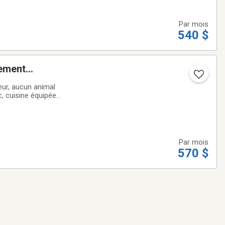
Par mois
540 $
lement
ur, aucun animal
, cuisine équipée,
 chauffé, éclairé,
Par mois
570 $