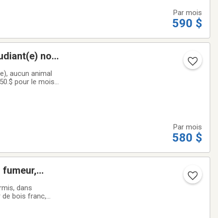
Par mois
590 $
udiant(e) non
mbres au 1er
e), aucun animal
50.$ pour le mois
chaude, internet
Par mois
580 $
 fumeur,
rmis, dans
 de bois franc,
au chaude, internet