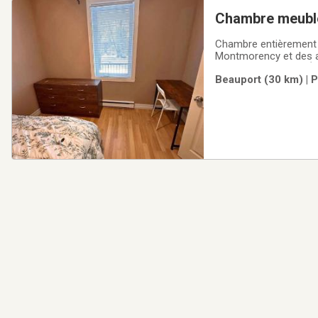
Chambre meublé
Chambre entièrement m
Montmorency et des a
effets personnels.DÉTA
Beauport (30 km) | P
immédiatementMeublée 