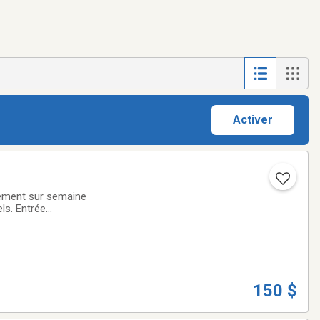
Activer
rgement sur semaine
ls. Entrée
surée avec
150 $