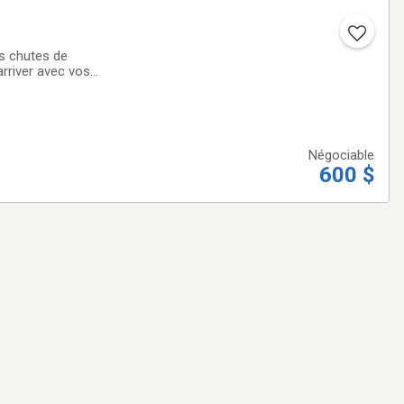
es chutes de
rriver avec vos
lité :
Négociable
600 $