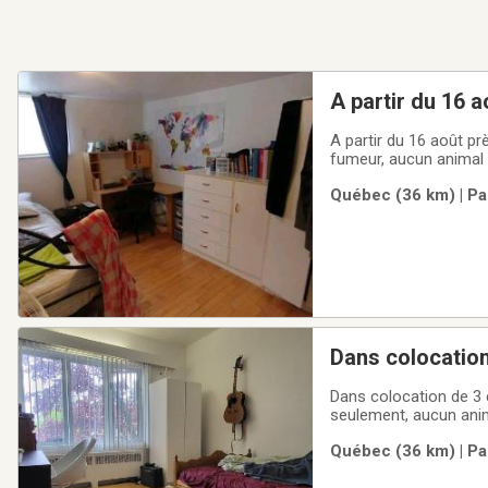
A partir du 16 
seulement, imm
A partir du 16 août p
fumeur, aucun animal 
franc, cuisine équipé
Québec (36 km) | Pa
non-meublé ou meublé
Dans colocation
Garneau pour ét
Dans colocation de 3 
seulement, aucun anim
par mois inclus, non-m
Québec (36 km) | Pa
appelez nous pour une 