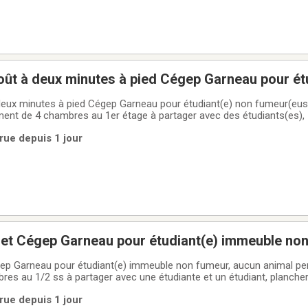
août à deux minutes à pied Cégep Garneau pour ét
aucun animal permis, dans appartement de 4 cha
 deux minutes à pied Cégep Garneau pour étudiant(e) non fumeur(eus
ent de 4 chambres au 1er étage à partager avec des étudiants(es), 
is pour les suivants, en formule tout inclus, chauffée, éclairée, eau 
rue depuis 1 jour
être,
 et Cégep Garneau pour étudiant(e) immeuble non
rmis, dans colocation de 3 chambres au 1/2 ss
gep Garneau pour étudiant(e) immeuble non fumeur, aucun animal pe
res au 1/2 ss à partager avec une étudiante et un étudiant, plancher
bre de bain commune, 540.$ par mois tout inclus, chauffé, éclairé, e
rue depuis 1 jour
non-meublée ou