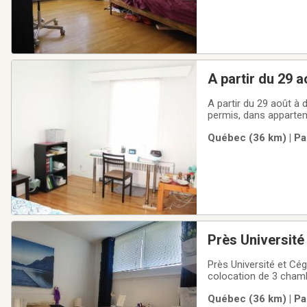
A partir du 29 
fumeur(euse), 
A partir du 29 août à
permis, dans appartem
d'août et 580.$ par mo
Québec (36 km) | Pa
wifi illimité, grande fen
Près Université
aucun animal pe
Près Université et Cé
colocation de 3 chamb
cuisine équipée, cham
Québec (36 km) | Pa
wifi illimité gratuit, 