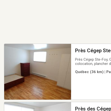
Près Cégep Ste-
au 1/2 ss maiso
Près Cégep Ste-Foy, G
colocation, plancher 
580.$ par mois tout in
Québec (36 km) | Pa
Près des Cégeps