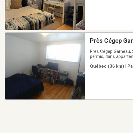
Près Cégep Garn
immeuble non f
Près Cégep Garneau, S
permis, dans appartem
chambre de bain commu
Québec (36 km) | Pa
eau chaude, internet w