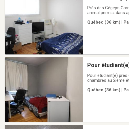
immeuble non f
Près des Cégeps Garn
animal permis, dans a
chaude, internet wifi i
Québec (36 km) | Pa
581-700-1555
Pour étudiant(e
appartement en
Pour étudiant(e) près
chambres au 2ième éta
commune, buanderie su
Québec (36 km) | Pa
internet wifi illimité,