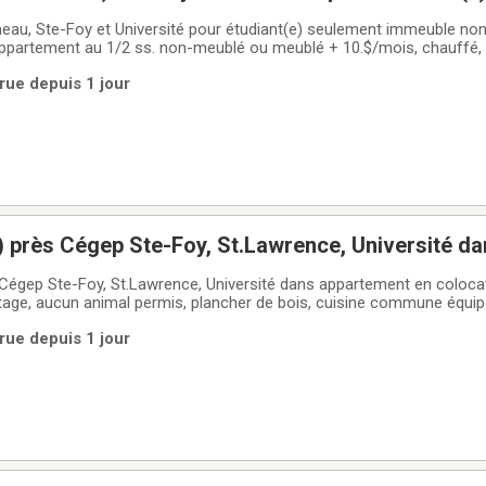
umeur, aucun animal permis, dans appartement au
eau, Ste-Foy et Université pour étudiant(e) seulement immeuble no
ppartement au 1/2 ss. non-meublé ou meublé + 10.$/mois, chauffé, é
llimité gratuit, appelez nous pour une visite, visite sur place ou avec
rue depuis 1 jour
) près Cégep Ste-Foy, St.Lawrence, Université d
 colocation de 3 chambres au 2ième étage,
 Cégep Ste-Foy, St.Lawrence, Université dans appartement en coloca
ge, aucun animal permis, plancher de bois, cuisine commune équipé
r place, 560.$ par mois en formule tout inclus chauffage, éclairage
rue depuis 1 jour
 581-700-2493