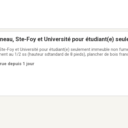
eau, Ste-Foy et Université pour étudiant(e) seu
umeur, aucun animal permis, dans appartement
te-Foy et Université pour étudiant(e) seulement immeuble non fume
ent au 1/2 ss (hauteur sdtandard de 8 pieds), plancher de bois franc
ne, 570.$ par mois tout inclus, non-meublé ou meublé + 10.$/mois,
rue depuis 1 jour
ifi