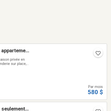
s appartement
aison privée en
derie sur place,
00-1555
Par mois
580 $
) seulement