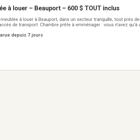
e à louer – Beauport – 600 $ TOUT inclus
eublée à louer à Beauport, dans un secteur tranquille, tout près d
ccès de transport. Chambre prête à emménager : vous n'avez qu'à a
ILSPrix : 600 $/mois – tout inclus (aucune facture séparée)Disponibi
arue depuis 7 jours
: lit + matelas neuf,