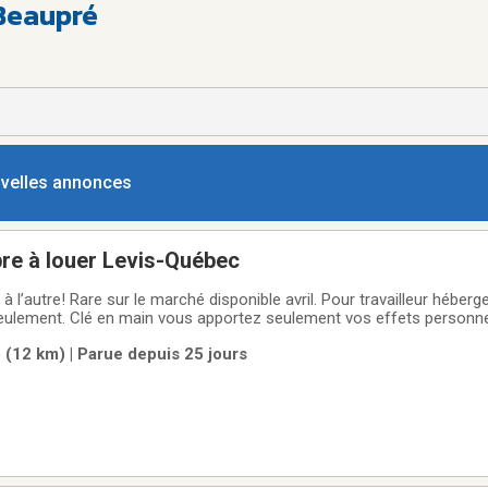
Beaupré
ouvelles annonces
e à louer Levis-Québec
 à l’autre! Rare sur le marché disponible avril. Pour travailleur hébe
seulement. Clé en main vous apportez seulement vos effets personne
ement, télé dans la chambre avec Hélix, wifi illimité… Tranquillité as
 (12 km) | Parue depuis 25 jours
e privée avec