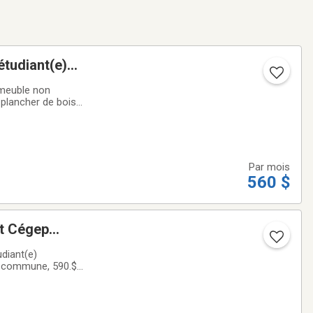
étudiant(e)
partement
mmeuble non
plancher de bois
le mois d'août),
Par mois
560 $
et Cégep
diant(e)
in commune, 590.$
i illimité gratuit,