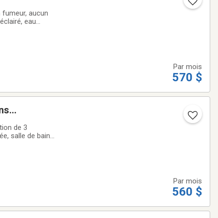
 1/2 ss
n fumeur, aucun
clairé, eau
 vidéo sur demande,
Par mois
570 $
ans
tion de 3
e, salle de bain
, eau chaude et
Par mois
560 $