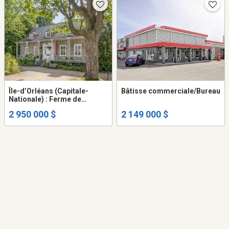
Île-d’Orléans (Capitale-
Bâtisse commerciale/Bureau
Nationale) : Ferme de
production et de
2 950 000 $
2 149 000 $
transformation de lait de
chèvre