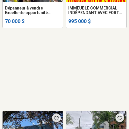
Dépanneur à vendre –
IMMEUBLE COMMERCIAL
Excellente opportunité
INDÉPENDANT AVEC FORT
d’affaires à Québec
POTENTIEL DE
70 000 $
995 000 $
REDÉVELOPPEMENT