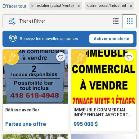
Immobilier (achat/vente)
Commercial/Industriel
Effacer tout
Trier et Filtrer
Recevez les nouvelles annonces
Activer une alerte
Bâtisse avec Bar
IMMEUBLE COMMERCIAL
INDÉPENDANT AVEC FORT
POTENTIEL DE
Faites une offre
995 000 $
REDÉVELOPPEMENT