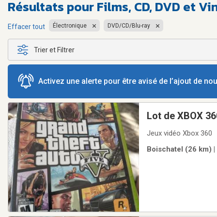
Résultats pour
Films, CD, DVD et Vi
Électronique
DVD/CD/Blu-ray
Effacer tout
Trier et Filtrer
Activez une alerte pour être avisé de l’ajout de n
Lot de XBOX 36
Jeux vidéo Xbox 360
Boischatel (26 km) |