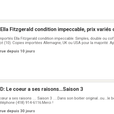
Ella Fitzgerald condition impeccable, prix variés
importés Ella Fitzgerald condition impeccable. Simples, double ou coffr
 lot (10). Copies importées Allemagne, UK ou USA pour la majorité. A
nait soin de sa collection musicale.Jazz & Blues Collection (USA)V
rue depuis 10 jours
cords The
 Le coeur a ses raisons...Saison 3
a ses raisons ..... Saison 3 ......Dans son boitier original...ou....le bo
éléphone (418) 914-6116.Merci !
rue depuis 30 jours