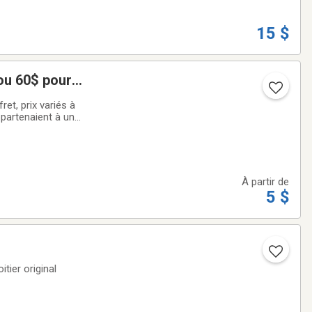
15 $
 ou 60$ pour
et, prix variés à
ppartenaient à une
G 5$The
À partir de
5 $
itier original