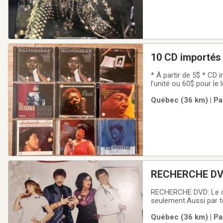
10 CD importés 
le lot
* À partir de 5$ * CD 
l’unité ou 60$ pour le
personne âgée qui pre
Québec (36 km) | Pa
Songbooks (Verve Re
RECHERCHE DVD:
RECHERCHE DVD: Le cœur 
seulement.Aussi par t
Québec (36 km) | Pa