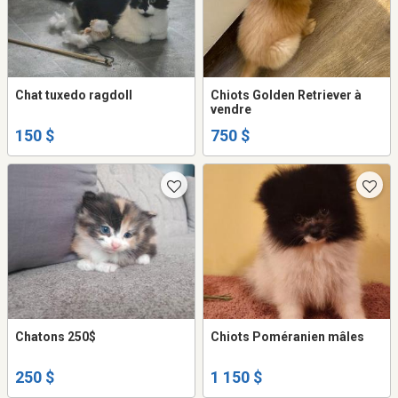
Chat tuxedo ragdoll
Chiots Golden Retriever à
vendre
150 $
750 $
Chatons 250$
Chiots Poméranien mâles
250 $
1 150 $