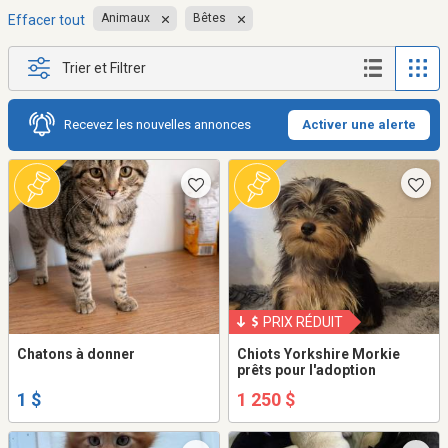
Animaux
Bêtes
Effacer tout
Trier et Filtrer
Recevez les nouvelles annonces
Activer une alerte
PRIX RÉDUIT
Chatons à donner
Chiots Yorkshire Morkie
prêts pour l'adoption
1 $
1 250 $