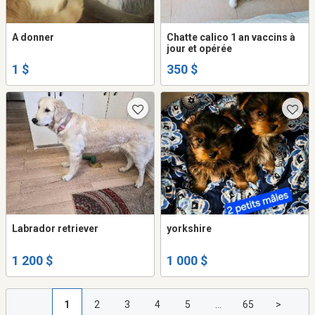
A donner
Chatte calico 1 an vaccins à
jour et opérée
1 $
350 $
Labrador retriever
yorkshire
1 200 $
1 000 $
1
2
3
4
5
...
65
>