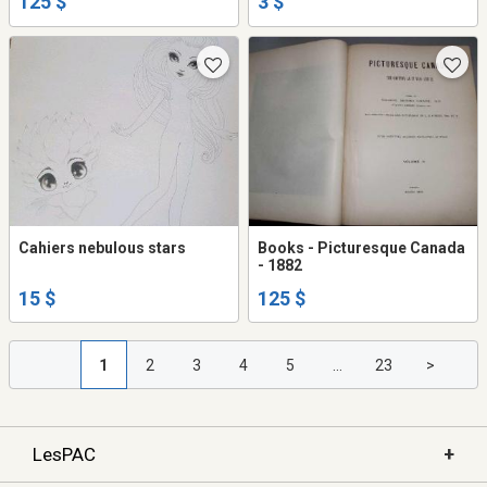
125 $
3 $
Cahiers nebulous stars
Books - Picturesque Canada
- 1882
15 $
125 $
1
2
3
4
5
...
23
>
+
LesPAC