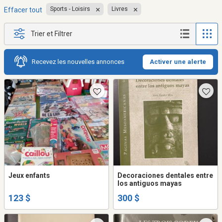
Sports - Loisirs
Livres
Effacer tout
Trier et Filtrer
Recevez les nouvelles annonces
Activer une alerte
Jeux enfants
Decoraciones dentales entre
los antiguos mayas
123 $
300 $