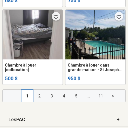
680 $
750 $
Chambre à louer
Chambre à louer dans
[collocation]
grande maison - St Joseph
Du Lac
500 $
950 $
1
2
3
4
5
...
11
>
+
LesPAC