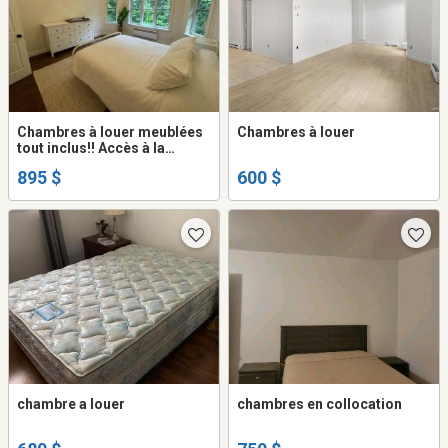
Chambres à louer meublées
Chambres à louer
tout inclus!! Accès à la
maison et sa cuisine, salon,
895 $
600 $
salle à manger, salle d'eau,
salle de lavage, etc.
chambre a louer
chambres en collocation