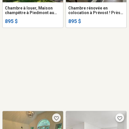
Chambre à louer, Maison
Chambre rénovée en
champêtre à Piedmont au
colocation à Prévost ! Près
bord de la rivière du nord
de tous les services et Saint-
895 $
895 $
Sauveur