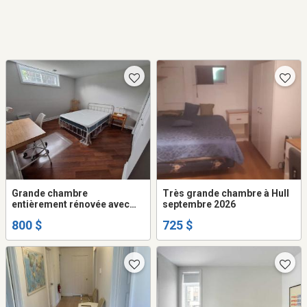
Grande chambre
Très grande chambre à Hull
entièrement rénovée avec
septembre 2026
salle de bain semi-privée à
800 $
725 $
louer, tout inclus, à partir du
1er septembre