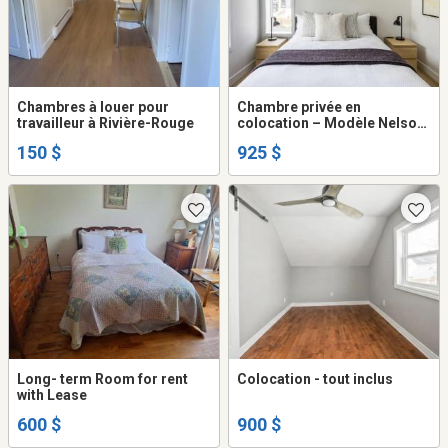
Chambres à louer pour
Chambre privée en
travailleur à Rivière-Rouge
colocation – Modèle Nelson |
Salle de bain privée |
150 $
925 $
Entièrement meublée
Long- term Room for rent
Colocation - tout inclus
with Lease
600 $
900 $