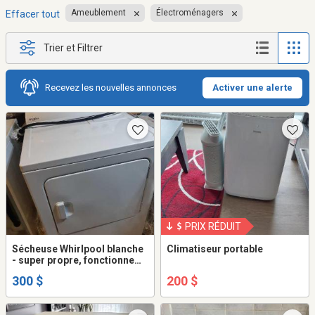
Ameublement
Électroménagers
Effacer tout
Trier et Filtrer
Recevez les nouvelles annonces
Activer une alerte
PRIX RÉDUIT
Sécheuse Whirlpool blanche
Climatiseur portable
- super propre, fonctionne
A1, 7 pied cubes(comme
300 $
200 $
neuf)