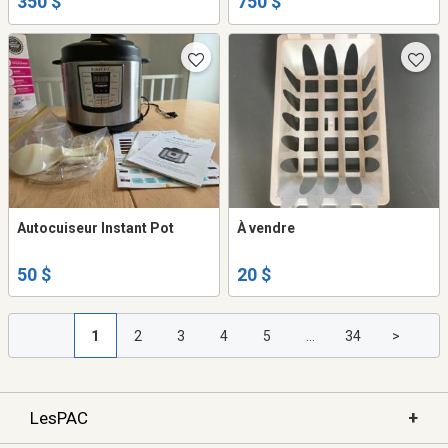
350 $
750 $
Autocuiseur Instant Pot
À vendre
50 $
20 $
1
2
3
4
5
...
34
>
+
LesPAC