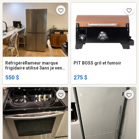
RéfrigéréRameur marque
PIT BOSS gril et fumoir
frigidaire utilisé 3ans je vend
raison déménage dans
550 $
275 $
appartement plus petit