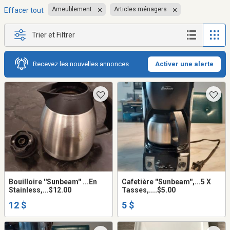
Ameublement
Articles ménagers
Effacer tout
Trier et Filtrer
Recevez les nouvelles annonces
Activer une alerte
Bouilloire ''Sunbeam'' ...En
Cafetière ''Sunbeam'',...5 X
Stainless,...$12.00
Tasses,....$5.00
12 $
5 $