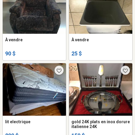
À vendre
À vendre
90 $
25 $
lit electrique
gold 24K plats en inox dorure
italienne 24K