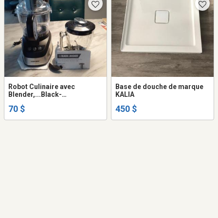
Robot Culinaire avec
Base de douche de marque
Blender,...Black-
KALIA
Decker,...Presque pas
70 $
450 $
servi,....$70.00