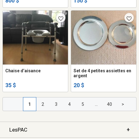
800 $
150 $
Chaise d’aisance
Set de 4 petites assiettes en
argent
35 $
20 $
1
2
3
4
5
...
40
>
+
LesPAC