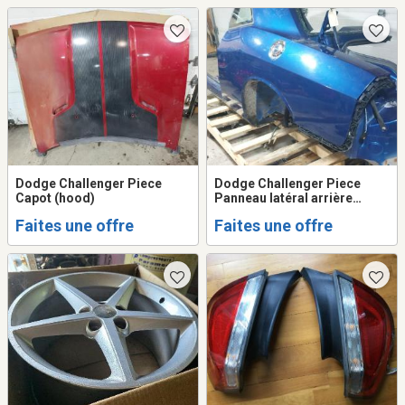
Dodge Challenger Piece
Dodge Challenger Piece
Capot (hood)
Panneau latéral arrière
gauche 2008-2023 (quater
Faites une offre
Faites une offre
panel)