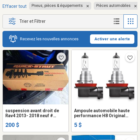
Pneus, pièces & équipements
Pièces automobiles
Effacer tout
Trier et Filtrer
Recevez les nouvelles annonces
Activer une alerte
suspension avant droit de
Ampoule automobile haute
Rav4 2013- 2018 neuf #
performance H8 Original
173013
Line OSRAM 64212 - H8 35W
200 $
5 $
12V (lot de 2)