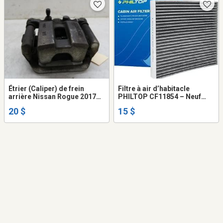
Étrier (Caliper) de frein
Filtre à air d’habitacle
arrière Nissan Rogue 2017
PHILTOP CF11854 – Neuf
OEM (Photo à titre indicatif
dans l’emballage
20 $
15 $
seulement)