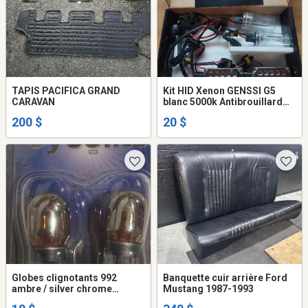
TAPIS PACIFICA GRAND
Kit HID Xenon GENSSI G5
CARAVAN
blanc 5000k Antibrouillard
fog H8
200 $
20 $
Globes clignotants 992
Banquette cuir arrière Ford
ambre / silver chrome
Mustang 1987-1993
(Honda Civic 2006-2011)