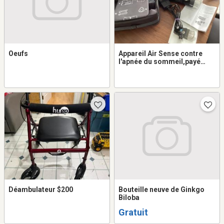
Oeufs
Appareil Air Sense contre
l'apnée du sommeil,payé
1695,00$ nettoyé tous les
soirs, payé 1695,00$ pour
300,00$ - argent comptant
seulement.
Déambulateur $200
Bouteille neuve de Ginkgo
Biloba
Gratuit