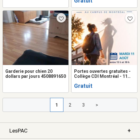
Gratuit
Garderie pour chien 20
Portes ouvertes gratuites -
dollars par jours 4508891650
Collège CDI Montréal - 11
août
Gratuit
1
2
3
>
+
LesPAC