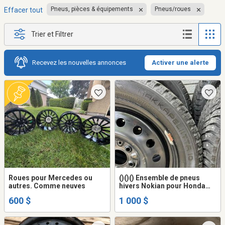
Pneus, pièces & équipements
Pneus/roues
Effacer tout
Trier et Filtrer
Recevez les nouvelles annonces
Activer une alerte
Roues pour Mercedes ou
()()() Ensemble de pneus
autres. Comme neuves
hivers Nokian pour Honda
Civic ()()()
600 $
1 000 $