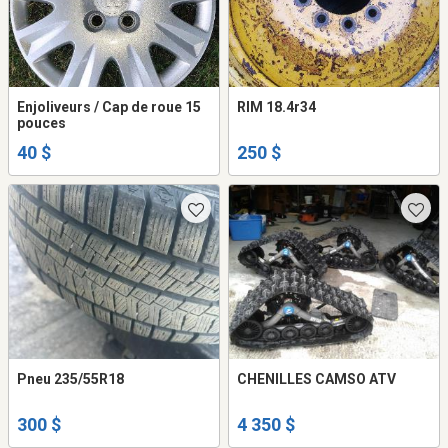
Enjoliveurs / Cap de roue 15
RIM 18.4r34
pouces
40 $
250 $
Pneu 235/55R18
CHENILLES CAMSO ATV
300 $
4 350 $