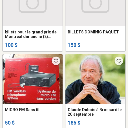
billets pour le grand prix de
BILLETS DOMINIC PAQUET
Montréal dimanche (2)
valeur de 400.00 admission
100 $
150 $
générale
MICRO FM Sans fil
Claude Dubois à Brossard le
20 septembre
50 $
185 $