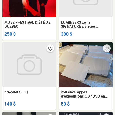
MUSE - FESTIVAL D'ÉTÉ DE
LUMINEERS zone
QUÉBEC
SIGNATURE 2 sieges
reserve'.
250 $
380 $
bracelets FEQ
250 enveloppes
d’expéditions CD / DVD en
carton (NEUVES)
140 $
50 $