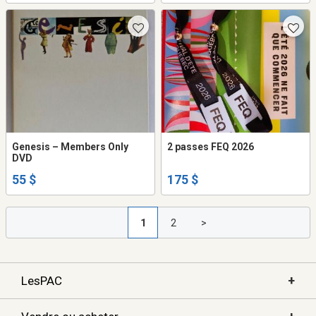
Genesis ‎– Members Only
2 passes FEQ 2026
DVD
55 $
175 $
1
2
>
+
LesPAC