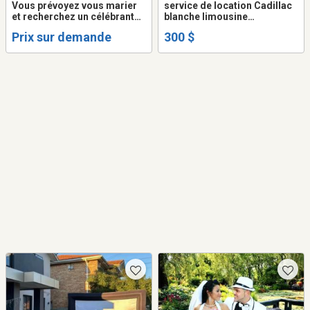
Vous prévoyez vous marier
service de location Cadillac
et recherchez un célébrant
blanche limousine
qualifié ?
convertible decapotable
Prix sur demande
300 $
antique vintage mariage
video ou film