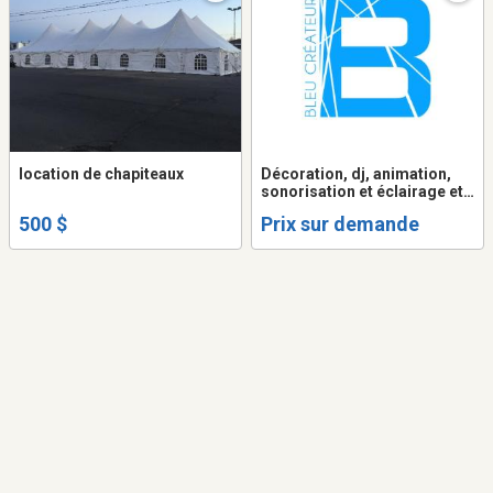
location de chapiteaux
Décoration, dj, animation,
sonorisation et éclairage et
plus pour mariages,
500 $
Prix sur demande
corporatifs, bals, etc