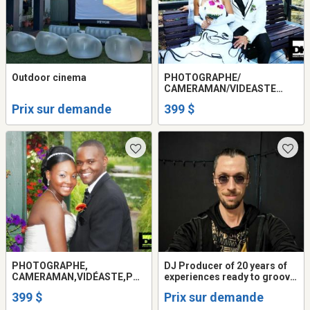
Outdoor cinema
PHOTOGRAPHE/
CAMERAMAN/VIDEASTE
POUR MARIAGE ET
Prix sur demande
399 $
MONTAGE VIDÉO/PUB ET
AUTRE SERVICE 399$
PHOTOGRAPHE,
DJ Producer of 20 years of
CAMERAMAN,VIDÉASTE,PH
experiences ready to groove
OTOGRAPHIE, POUR
your Club, Event, Party,
399 $
Prix sur demande
MARIAGE ET AUTRE SERVICE
wedding.