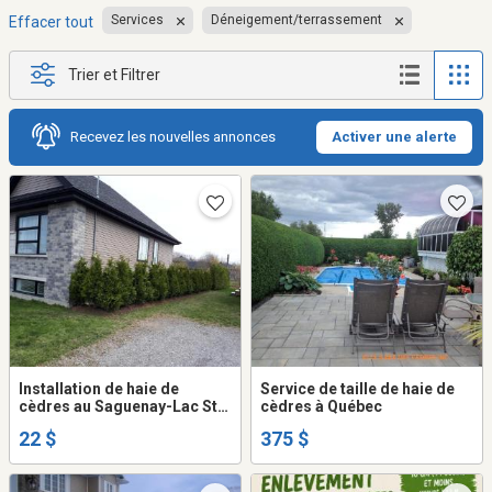
Services
Déneigement/terrassement
Effacer tout
Trier et Filtrer
Recevez les nouvelles annonces
Activer une alerte
Installation de haie de
Service de taille de haie de
cèdres au Saguenay-Lac St-
cèdres à Québec
Jean – Plusieurs variétés
22 $
375 $
disponibles selon vos
besoins