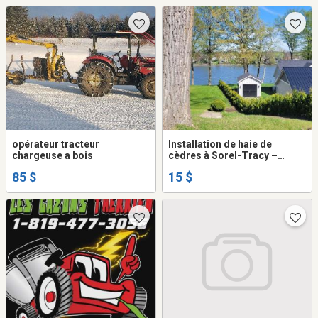
opérateur tracteur
Installation de haie de
chargeuse a bois
cèdres à Sorel-Tracy –
Plusieurs variétés
85 $
15 $
disponibles selon vos
besoins