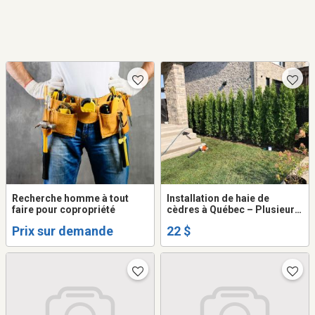
Recherche homme à tout
Installation de haie de
faire pour copropriété
cèdres à Québec – Plusieurs
variétés disponibles selon
Prix sur demande
22 $
vos besoins