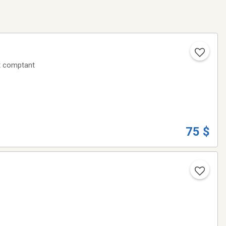
t comptant
75 $