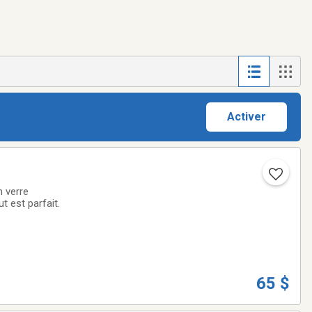
Activer
n verre
t est parfait.
65 $