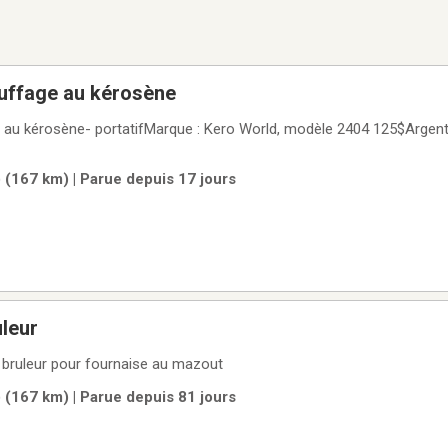
auffage au kérosène
e au kérosène- portatifMarque : Kero World, modèle 2404 125$Argen
 (167 km) | Parue depuis 17 jours
uleur
t bruleur pour fournaise au mazout
 (167 km) | Parue depuis 81 jours